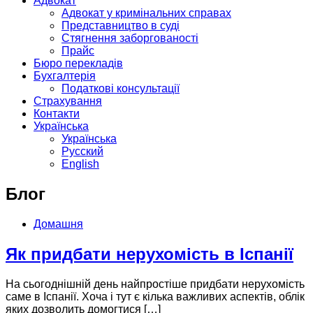
Адвокат
Адвокат у кримінальних справах
Представництво в суді
Стягнення заборгованості
Прайс
Бюро перекладів
Бухгалтерія
Податкові консультації
Страхування
Контакти
Українська
Українська
Русский
English
Блог
Домашня
Блог
Як придбати нерухомість в Іспанії
На сьогоднішній день найпростіше придбати нерухомість
саме в Іспанії. Хоча і тут є кілька важливих аспектів, облік
яких дозволить домогтися […]