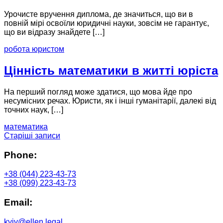
Урочисте вручення диплома, де значиться, що ви в
повній мірі освоїли юридичні науки, зовсім не гарантує,
що ви відразу знайдете […]
робота юристом
Цінність математики в житті юріста
На перший погляд може здатися, що мова йде про
несумісних речах. Юристи, як і інші гуманітарії, далекі від
точних наук, […]
математика
Навігація
Старіші записи
за
Phone:
записами
+38 (044) 223-43-73
+38 (099) 223-43-73
Email:
kyiv@ellen.legal