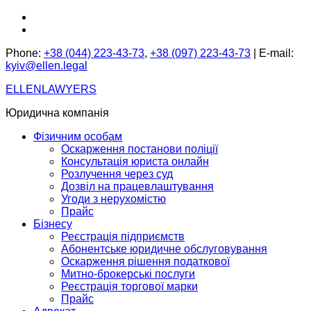
Перейти
facebook.com
до
instagram.com
вмісту
Phone:
+38 (044) 223-43-73
,
+38 (097) 223-43-73
| E-mail:
kyiv@ellen.legal
ELLENLAWYERS
Юридична компанія
Фізичним особам
Оскарження постанови поліції
Консультація юриста онлайн
Розлучення через суд
Дозвіл на працевлаштування
Угоди з нерухомістю
Прайс
Бізнесу
Реєстрація підприємств
Абонентське юридичне обслуговування
Оскарження рішення податкової
Митно-брокерські послуги
Реєстрація торгової марки
Прайс