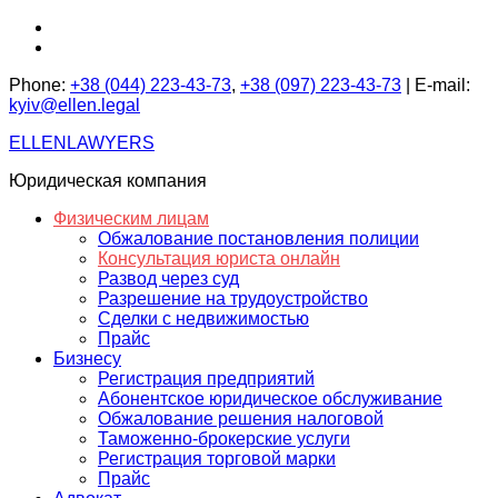
Перейти
facebook.com
к
instagram.com
содержимому
Phone:
+38 (044) 223-43-73
,
+38 (097) 223-43-73
| E-mail:
kyiv@ellen.legal
ELLENLAWYERS
Юридическая компания
Физическим лицам
Обжалование постановления полиции
Консультация юриста онлайн
Развод через суд
Разрешение на трудоустройство
Сделки с недвижимостью
Прайс
Бизнесу
Регистрация предприятий
Абонентское юридическое обслуживание
Обжалование решения налоговой
Таможенно-брокерские услуги
Регистрация торговой марки
Прайс