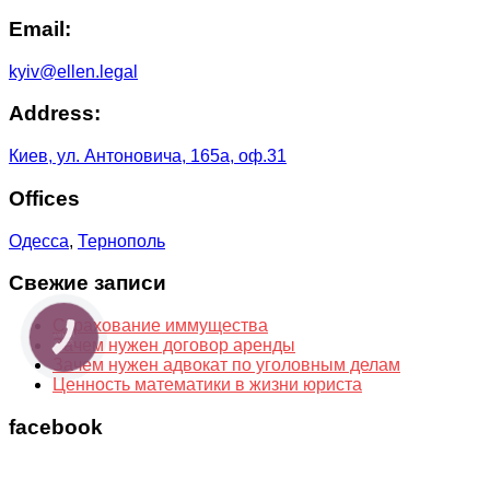
Email:
kyiv@ellen.legal
Address:
Киев, ул. Антоновича, 165а, оф.31
Offices
Одесса
,
Тернополь
Свежие записи
Страхование иммущества
КНОПКА
Зачем нужен договор аренды
ЗВ'ЯЗКУ
Зачем нужен адвокат по уголовным делам
Ценность математики в жизни юриста
facebook